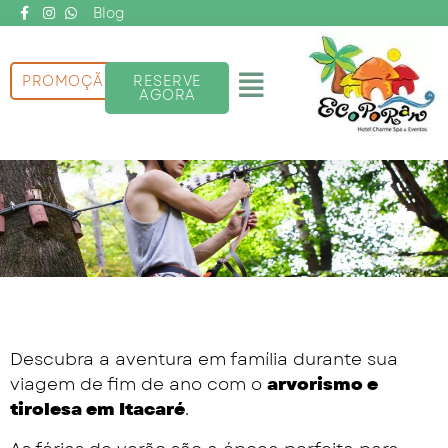
Ir
Blog
para
o
Menu
PROMOÇÃO
RESERVE
conteúdo
AGORA
Descubra a aventura em família durante sua
viagem de fim de ano com o
arvorismo e
tirolesa em Itacaré
.