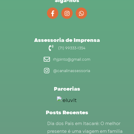
Siga-nos
F
I
W
a
n
h
c
s
a
e
t
t
b
a
s
o
g
a
Assessoria de Imprensa
o
r
p
(71) 99333-1354
k
a
p
-
m
rhjpinto@gmail.com
f
@canalinassessoria
Parcerias
Posts Recentes
Dia dos Pais em Itacaré: O melhor
presente é uma viagem em família