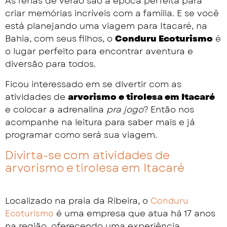
As férias de verão são a época perfeita para
criar memórias incríveis com a família. E se você
está planejando uma viagem para Itacaré, na
Bahia, com seus filhos, o
Conduru Ecoturismo
é
o lugar perfeito para encontrar aventura e
diversão para todos.
Ficou interessado em se divertir com as
atividades de
arvorismo e tirolesa em Itacaré
e colocar a adrenalina
pra jogo
? Então nos
acompanhe na leitura para saber mais e já
programar como será sua viagem.
Divirta-se com atividades de
arvorismo e tirolesa em Itacaré
Localizado na praia da Ribeira, o
Conduru
é uma empresa que atua há 17 anos
Ecoturismo
na região, oferecendo uma experiência