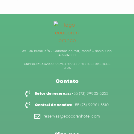
Av. Pau Brasil, s/n – Conchas do Mar, itacaré – Bahia Cep:
45530-000
CNPJ: 04.860.674/0001-17 L.V.C.EMPREENDIMENTOS TURISTICOS
LTDA
Contato
Setor de reservas:
+55 (73) 99905-5252
Central de vendas:
+55 (73) 99981-5310
reservas@ecoporanhotel.com