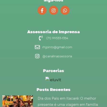
Siga-nos
F
I
W
a
n
h
c
s
a
e
t
t
b
a
s
o
g
a
Assessoria de Imprensa
o
r
p
(71) 99333-1354
k
a
p
-
m
rhjpinto@gmail.com
f
@canalinassessoria
Parcerias
Posts Recentes
Dia dos Pais em Itacaré: O melhor
presente é uma viagem em família