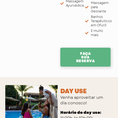
Massagem
Massagem
Ayurvédica
para
Gestante
Banhos
Terapêuticos
em Ofurô
E muito
mais.
FAÇA
SUA
RESERVA
DAY USE
Venha aproveitar um
dia conosco!
Horário do day use: