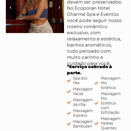
devem ser preservados.
No Ecoporan Hotel
Charme Spa e Eventos
você pode seguir nosso
roteiro romântico
exclusivo, com
relaxamento e estética,
banhos aromáticos,
tudo pensado com
muito carinho e
cuidado para você.
*Serviço cobrado à
parte.
Spa dos
Massagem
Pés
Mix
Estética
Massagem
Facial
Massagem
Mix
Massagem
Estética
da Villa
com
Massagem
Esfoliação
Express
Massagem
Massagem
Pedras
Bambuzen
Quentes