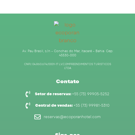
Av. Pau Brasil, s/n – Conchas do Mar, itacaré – Bahia Cep:
45530-000
CNPJ: 04.860.674/0001-17 L.V.C.EMPREENDIMENTOS TURISTICOS
LTDA
Contato
Setor de reservas:
+55 (73) 99905-5252
Central de vendas:
+55 (73) 99981-5310
reservas@ecoporanhotel.com