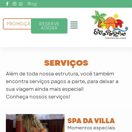
Ir
Blog
para
o
Menu
PROMOÇÃO
RESERVE
conteúdo
AGORA
SERVIÇOS
Além de toda nossa estrutura, você também
encontra serviços pagos a parte, para deixar a
sua viagem ainda mais especial!
Conheça nossos serviços!
SPA DA VILLA
Momentos especiais