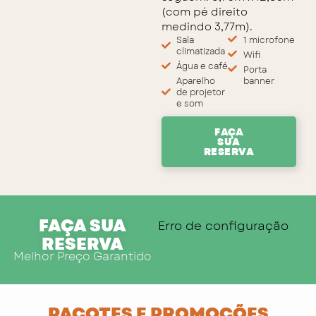
(com pé direito
medindo 3,77m).
Sala
1 microfone
climatizada
Wifi
Água e café
Porta
Aparelho
banner
de projetor
e som
FAÇA
SUA
RESERVA
FAÇA SUA
Erro de configuração
RESERVA
Melhor Preço Garantido
PACOTES E PROMOÇÕES