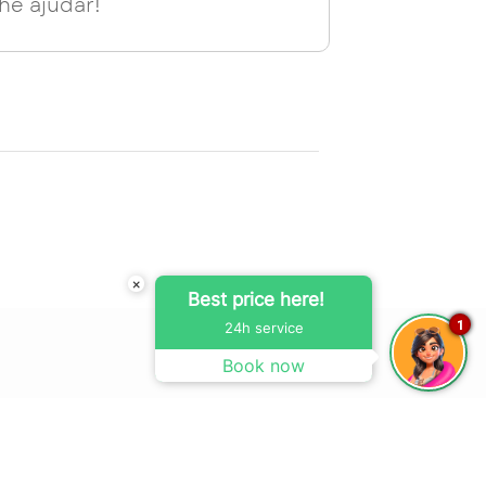
he ajudar!
×
Best price here!
1
24h service
Book now