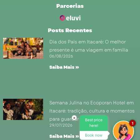
Parcerias
Posts Recentes
Dia dos Pais em Itacaré: O melhor
presente é uma viagem em família
06/08/2026
Saiba Mais »
Semana Julina no Ecoporan Hotel em
Itacaré: tradição, cultura e momentos
×
para guardar na memória
Best price
1
29/07/2026
here!
Book now
Saiba Mais »