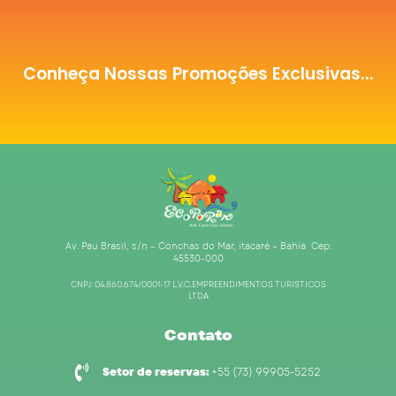
Conheça Nossas Promoções Exclusivas...
Av. Pau Brasil, s/n – Conchas do Mar, itacaré – Bahia Cep:
45530-000
CNPJ: 04.860.674/0001-17 L.V.C.EMPREENDIMENTOS TURISTICOS
LTDA
Contato
Setor de reservas:
+55 (73) 99905-5252