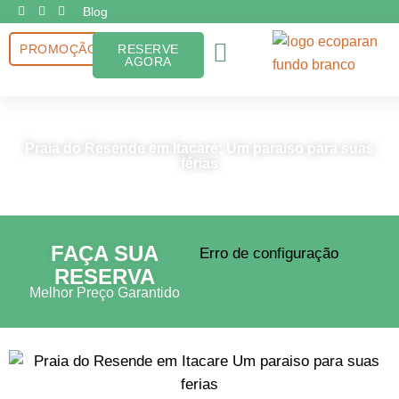
Ir
Blog
para
Menu
PROMOÇÃO
RESERVE
o
AGORA
conteúdo
Praia do Resende em Itacaré: Um paraíso para suas
férias
FAÇA SUA
Erro de configuração
RESERVA
Melhor Preço Garantido