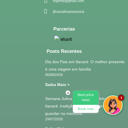
rhjpinto@gmail.com
f
@canalinassessoria
Parcerias
Posts Recentes
Dia dos Pais em Itacaré: O melhor presente
é uma viagem em família
06/08/2026
Saiba Mais »
×
Best price
1
Semana Julina no Ecoporan Hotel em
here!
Itacaré: tradição, cultura e momentos para
Book now
guardar na memória
29/07/2026