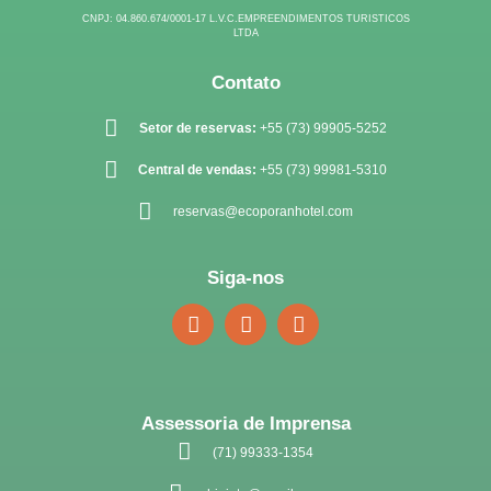
CNPJ: 04.860.674/0001-17 L.V.C.EMPREENDIMENTOS TURISTICOS
LTDA
Contato
Setor de reservas:
+55 (73) 99905-5252
Central de vendas:
+55 (73) 99981-5310
reservas@ecoporanhotel.com
Siga-nos
F
I
W
a
n
h
c
s
a
e
t
t
b
a
s
o
g
a
Assessoria de Imprensa
o
r
p
(71) 99333-1354
k
a
p
-
m