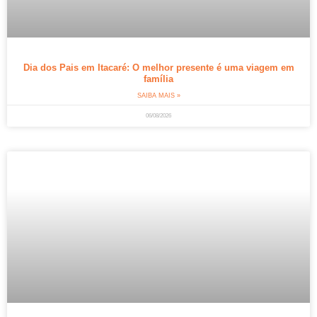
Dia dos Pais em Itacaré: O melhor presente é uma viagem em
família
SAIBA MAIS »
06/08/2026