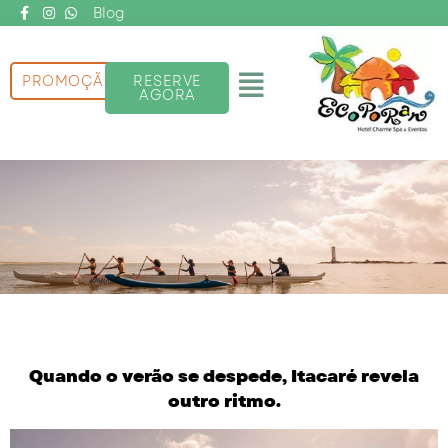
Ir
Blog
para
o
Menu
PROMOÇÃO
RESERVE
conteúdo
AGORA
Quando o verão se despede, Itacaré revela
outro ritmo.