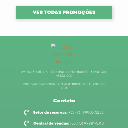
VER TODAS PROMOÇÕES
Av. Pau Brasil, s/n – Conchas do Mar, itacaré – Bahia Cep:
45530-000
CNPJ: 04.860.674/0001-17 L.V.C.EMPREENDIMENTOS TURISTICOS
LTDA
Contato
Setor de reservas:
+55 (73) 99905-5252
Central de vendas:
+55 (73) 99981-5310